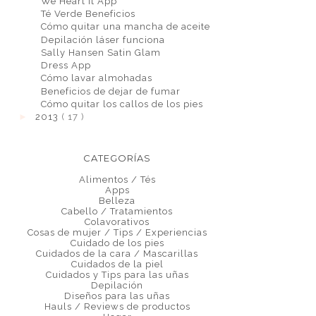
We Heart it App
Té Verde Beneficios
Cómo quitar una mancha de aceite
Depilación láser funciona
Sally Hansen Satin Glam
Dress App
Cómo lavar almohadas
Beneficios de dejar de fumar
Cómo quitar los callos de los pies
►
2013
( 17 )
CATEGORÍAS
Alimentos / Tés
Apps
Belleza
Cabello / Tratamientos
Colavorativos
Cosas de mujer / Tips / Experiencias
Cuidado de los pies
Cuidados de la cara / Mascarillas
Cuidados de la piel
Cuidados y Tips para las uñas
Depilación
Diseños para las uñas
Hauls / Reviews de productos