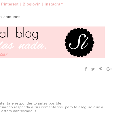
|
Pinterest
|
Bloglovin
|
Instagram
ás comunes
tentare responder lo antes posible.
cuando responda a tus comentarios, pero te aseguro que al
 estará contestado :)