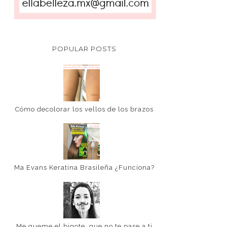
POPULAR POSTS
Cómo decolorar los vellos de los brazos
Ma Evans Keratina Brasileña ¿Funciona?
Me queme el bigote, que no te pase a ti