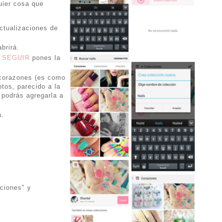
uier cosa que
ctualizaciones de
brirá.
o
SEGUIR
pones la
 corazones (es como
tos, parecido a la
 podrás agregarla a
a.
ciones" y