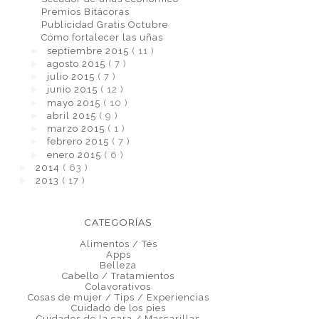
Premios Bitácoras
Publicidad Gratis Octubre
Cómo fortalecer las uñas
►
septiembre 2015
( 11 )
►
agosto 2015
( 7 )
►
julio 2015
( 7 )
►
junio 2015
( 12 )
►
mayo 2015
( 10 )
►
abril 2015
( 9 )
►
marzo 2015
( 1 )
►
febrero 2015
( 7 )
►
enero 2015
( 6 )
►
2014
( 63 )
►
2013
( 17 )
CATEGORÍAS
Alimentos / Tés
Apps
Belleza
Cabello / Tratamientos
Colavorativos
Cosas de mujer / Tips / Experiencias
Cuidado de los pies
Cuidados de la cara / Mascarillas