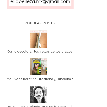
POPULAR POSTS
Cómo decolorar los vellos de los brazos
Ma Evans Keratina Brasileña ¿Funciona?
Me queme el bigote, que no te pase a ti