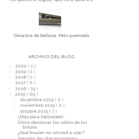
Desastre de belleza, Pelo quemado
ARCHIVO DEL BLOG
►
2020
( 2 )
►
2019
( 2 )
►
2018
( 2 )
►
2017
( 8 )
►
2016
( 39 )
▼
2015
( 89 )
►
diciembre 2015
( 6 )
►
noviembre 2015
( 6 )
▼
octubre 2015
( 7 )
Uñas para Halloween
Cómo decolorar los vellos de los
brazos
¿Qué brasier no volveré a usar?
Secador de uñas económico