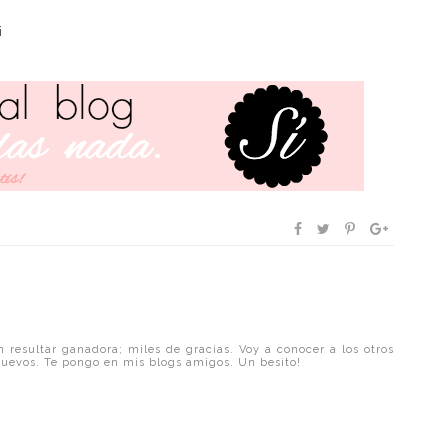
ti
resultar ganadora; miles de gracias. Voy a conocer a los otros
uevos. Te pongo en mis blogs amigos. Un besito!